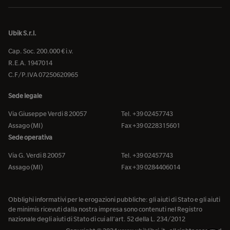
Ubik S.r.l.
Cap. Soc. 200.000 € i.v.
R.E.A. 1947014
C.F/P.IVA 07250620965
Sede legale
Via Giuseppe Verdi 8 20057
Tel. +39 02457743
Assago (MI)
Fax +39 0228315601
Sede operativa
Via G. Verdi 8 20057
Tel. +39 02457743
Assago (MI)
Fax +39 0284406014
Obblighi informativi per le erogazioni pubbliche: gli aiuti di Stato e gli aiuti
de minimis ricevuti dalla nostra impresa sono contenuti nel Registro
nazionale degli aiuti di Stato di cui all’art. 52 della L. 234/2012