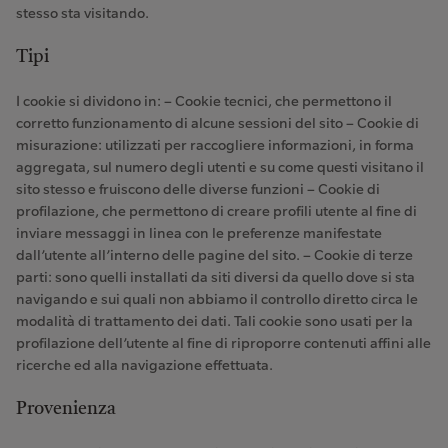
stesso sta visitando.
Tipi
I cookie si dividono in: – Cookie tecnici, che permettono il
corretto funzionamento di alcune sessioni del sito – Cookie di
misurazione: utilizzati per raccogliere informazioni, in forma
aggregata, sul numero degli utenti e su come questi visitano il
sito stesso e fruiscono delle diverse funzioni – Cookie di
profilazione, che permettono di creare profili utente al fine di
inviare messaggi in linea con le preferenze manifestate
dall’utente all’interno delle pagine del sito. – Cookie di terze
parti: sono quelli installati da siti diversi da quello dove si sta
navigando e sui quali non abbiamo il controllo diretto circa le
modalità di trattamento dei dati. Tali cookie sono usati per la
profilazione dell’utente al fine di riproporre contenuti affini alle
ricerche ed alla navigazione effettuata.
Provenienza