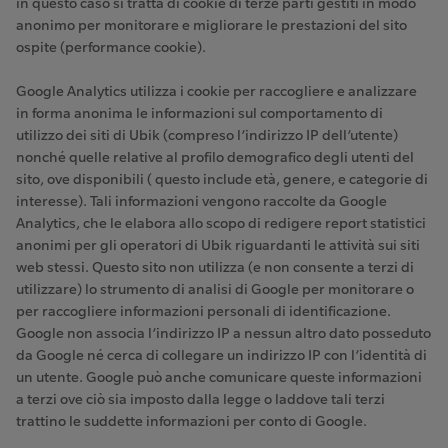
in questo caso si tratta di cookie di terze parti gestiti in modo
anonimo per monitorare e migliorare le prestazioni del sito
ospite (performance cookie).
Google Analytics utilizza i cookie per raccogliere e analizzare
in forma anonima le informazioni sul comportamento di
utilizzo dei siti di Ubik (compreso l’indirizzo IP dell’utente)
nonché quelle relative al profilo demografico degli utenti del
sito, ove disponibili ( questo include età, genere, e categorie di
interesse). Tali informazioni vengono raccolte da Google
Analytics, che le elabora allo scopo di redigere report statistici
anonimi per gli operatori di Ubik riguardanti le attività sui siti
web stessi. Questo sito non utilizza (e non consente a terzi di
utilizzare) lo strumento di analisi di Google per monitorare o
per raccogliere informazioni personali di identificazione.
Google non associa l’indirizzo IP a nessun altro dato posseduto
da Google né cerca di collegare un indirizzo IP con l’identità di
un utente. Google può anche comunicare queste informazioni
a terzi ove ciò sia imposto dalla legge o laddove tali terzi
trattino le suddette informazioni per conto di Google.